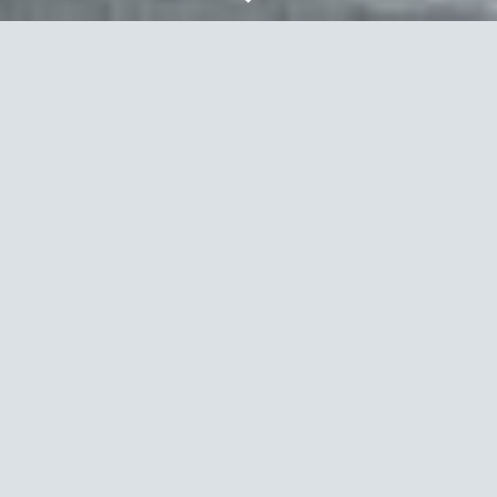
Nach
unten
scrollen
Die Goetheschule liegt uns am
Herzen
Die Freunde und Förderer der Goetheschule
verfolgen seit über
25
Jahren ein Ziel: das Leben
und Arbeiten an der Goetheschule für die
Schülerinnen und Schüler, für die Lehrerinnen und
Lehrer oder für das Kollegium und für die Eltern
schöner und besser zu machen. Mit vielen
Aktivitäten wirkt der FFG im Hintergrund: