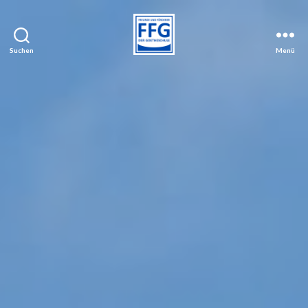
Suchen
Menü
FFG
Neu-
Isenburg